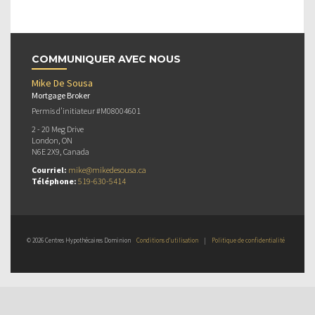
COMMUNIQUER AVEC NOUS
Mike De Sousa
Mortgage Broker
Permis d’initiateur #M08004601
2 - 20 Meg Drive
London, ON
N6E 2X9, Canada
Courriel:
mike@mikedesousa.ca
Téléphone:
519-630-5414
© 2026 Centres Hypothécaires Dominion
Conditions d’utilisation
|
Politique de confidentialité