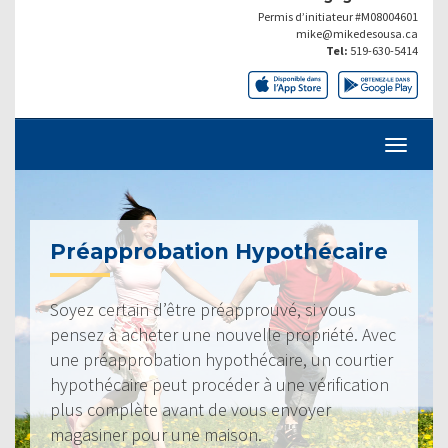
Permis d’initiateur #M08004601
mike@mikedesousa.ca
Tel:
519-630-5414
Préapprobation Hypothécaire
Soyez certain d’être préapprouvé, si vous
pensez à acheter une nouvelle propriété. Avec
une préapprobation hypothécaire, un courtier
hypothécaire peut procéder à une vérification
plus complète avant de vous envoyer
magasiner pour une maison.