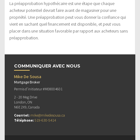
La préapprobation hypothécaire est une étape que chaque
acheteur potentiel devrait faire avant de magasiner pour une
propriété. Une préapprobation peut vous donner la confiance qui
vient en sachant quel financement est disponible, et peut vous
placer dans une situation favorable par rapport aux acheteurs sans
préapprobation.
COMMUNIQUER AVEC NOUS
Mike De Sousa
Mortgage Broker
Permis d’initiateur #M08004601
2 - 20 Meg Drive
London, ON
N6E 2X9, Canada
Courriel:
mike@mikedesousa.ca
Téléphone:
519-630-5414