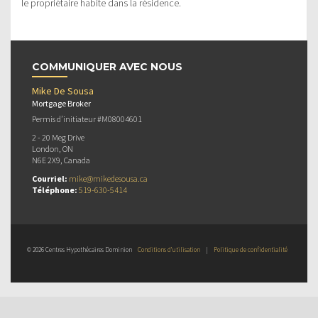
le propriétaire habite dans la résidence.
COMMUNIQUER AVEC NOUS
Mike De Sousa
Mortgage Broker
Permis d’initiateur #M08004601
2 - 20 Meg Drive
London, ON
N6E 2X9, Canada
Courriel:
mike@mikedesousa.ca
Téléphone:
519-630-5414
© 2026 Centres Hypothécaires Dominion
Conditions d’utilisation
|
Politique de confidentialité