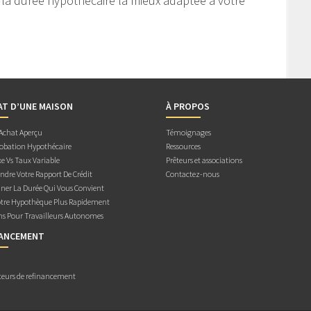
 la durée hypothécaire la mieux adaptée à votre
AT D’UNE MAISON
À PROPOS
 Achat Aperçu
Témoignages
obation Hypothécaire
Ressources
e Vs Taux Variable
Prêteurs et associations
dre Votre Rapport De Crédit
Contactez-nous
ner La Durée Qui Vous Convient
otre Hypothèque Plus Rapidement
ns Pour Travailleurs Autonomes
NANCEMENT
teurs de refinancement