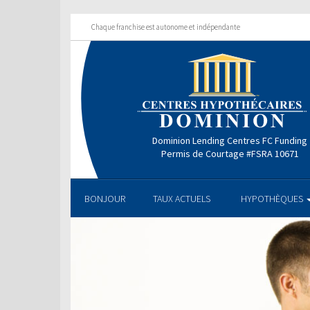
Chaque franchise est autonome et indépendante
Dominion Lending Centres FC Funding
Permis de Courtage #FSRA 10671
BONJOUR
TAUX ACTUELS
HYPOTHÈQUES