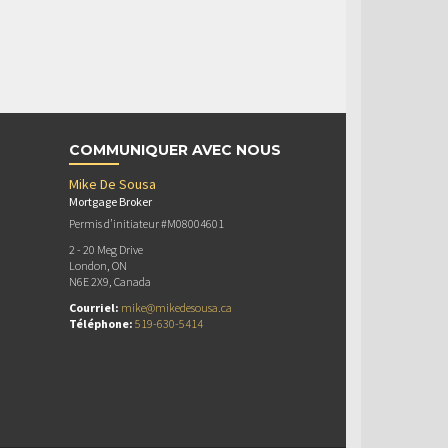
COMMUNIQUER AVEC NOUS
Mike De Sousa
Mortgage Broker
Permis d’initiateur #M08004601
2 - 20 Meg Drive
London, ON
N6E 2X9, Canada
Courriel:
mike@mikedesousa.ca
Téléphone:
519-630-5414