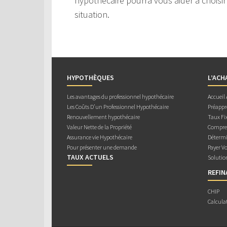
hypothécaire pourra vous aider à choisir
situation.
HYPOTHÈQUES
L’ACH
Les avantages du professionnel hypothécaire
Accueil
Les Coûts D’un Professionnel Hypothécaire
Préappr
Renouvellement hypothécaire
Taux Fix
Valeur Nette de la Propriété
Compren
Assurance vie Hypothécaire
Détermi
Pour présenter une demande
Payer V
TAUX ACTUELS
Solutio
REFI
CHIP
Calcula