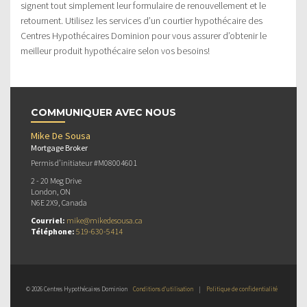
signent tout simplement leur formulaire de renouvellement et le
retournent. Utilisez les services d’un courtier hypothécaire des
Centres Hypothécaires Dominion pour vous assurer d’obtenir le
meilleur produit hypothécaire selon vos besoins!
COMMUNIQUER AVEC NOUS
Mike De Sousa
Mortgage Broker
Permis d’initiateur #M08004601
2 - 20 Meg Drive
London, ON
N6E 2X9, Canada
Courriel:
mike@mikedesousa.ca
Téléphone:
519-630-5414
© 2026 Centres Hypothécaires Dominion
Conditions d’utilisation
|
Politique de confidentialité