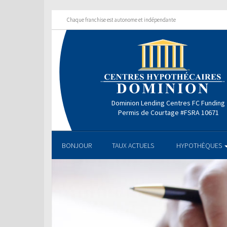
Chaque franchise est autonome et indépendante
Dominion Lending Centres FC Funding
Permis de Courtage #FSRA 10671
BONJOUR
TAUX ACTUELS
HYPOTHÈQUES