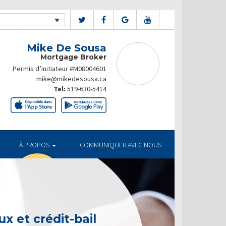
Mike De Sousa
Mortgage Broker
Permis d’initiateur #M08004601
mike@mikedesousa.ca
Tel:
519-630-5414
À PROPOS
COMMUNIQUER AVEC NOUS
x et crédit-bail