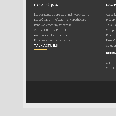
HYPOTHÈQUES
L’ACH
Les avantages du professionnel hypothécaire
Accueil
Les Coûts D’un Professionnel Hypothécaire
Préappr
Renouvellement hypothécaire
Taux Fix
Valeur Nette de la Propriété
Compren
Assurance vie Hypothécaire
Détermi
Pour présenter une demande
Payer V
TAUX ACTUELS
Solutio
REFI
CHIP
Calcula