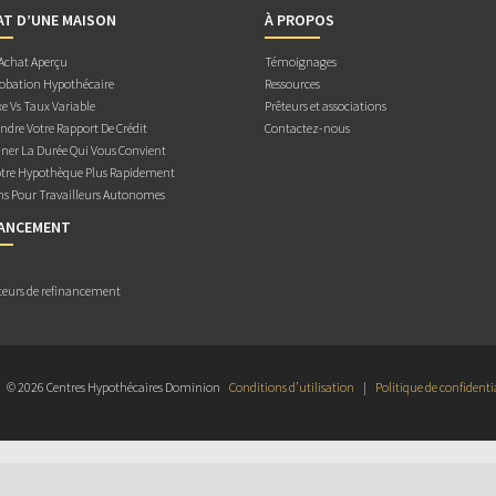
AT D’UNE MAISON
À PROPOS
 Achat Aperçu
Témoignages
obation Hypothécaire
Ressources
e Vs Taux Variable
Prêteurs et associations
dre Votre Rapport De Crédit
Contactez-nous
ner La Durée Qui Vous Convient
otre Hypothèque Plus Rapidement
ns Pour Travailleurs Autonomes
NANCEMENT
teurs de refinancement
© 2026 Centres Hypothécaires Dominion
Conditions d’utilisation
|
Politique de confidenti