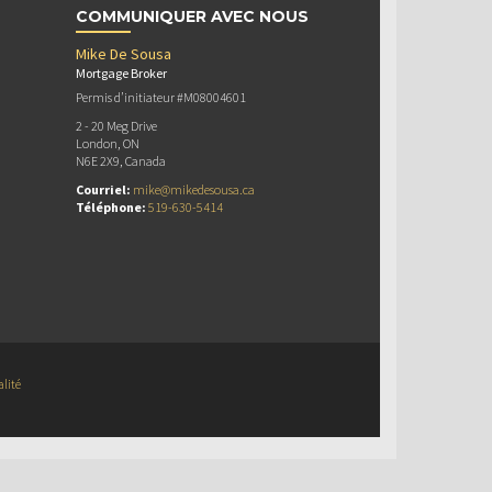
COMMUNIQUER AVEC NOUS
Mike De Sousa
Mortgage Broker
Permis d’initiateur #M08004601
2 - 20 Meg Drive
London, ON
N6E 2X9, Canada
Courriel:
mike@mikedesousa.ca
Téléphone:
519-630-5414
alité